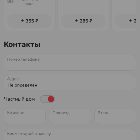
156 г
ккал
355 ₽
285 ₽
29
Контакты
Номер телефона
Адрес
Частный дом
Кв./офис
Подъезд
Этаж
Комментарий к заказу