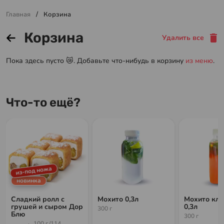
/
Главная
Корзина
Корзина
Удалить все
Пока здесь пусто 😿. Добавьте что-нибудь в корзину
из меню
.
Что-то ещё?
из-под ножа
новинка
Сладкий ролл с
Мохито 0,3л
Мохито кл
грушей и сыром Дор
0,3л
300 г
Блю
300 г
100 г./114