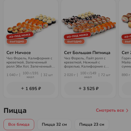
из-под ножа
из-под ножа
из-
выгодно
выгодно
выг
Сет Ничосе
Сет Большая Пятница
Сет
Чиз Форель, Калифорния с
Чиз Форель, Лайт ролл с
Горя
креветкой, Запеченный
креветкой, Нежный с
Майам
ролл Эби Хот, Запеченный с
форелью, Калифорния с
сумми
крабом. Не суммируются со
креветкой, Горячий Теплый
акци
100 г./191
100 г./149
скидками и акциями
малыш, Горячая
1 040 г
32 шт
2 020 г
72 шт
890 г
ккал
ккал
Калифорния, Запеченный с
крабом, Филадельфия с
угрем, Лайт ролл с угрем и
1 695 ₽
3 525 ₽
огурцом. Не суммируются со
скидками и акциями
Пицца
Смотреть все
Все блюда
Пицца 32 см
Пицца 23 см