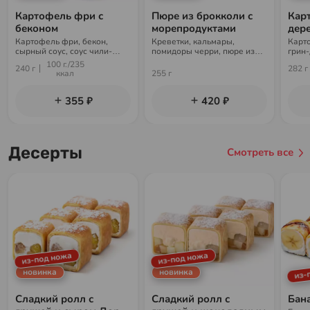
Картофель фри с
Пюре из брокколи с
Кар
беконом
морепродуктами
дер
Картофель фри, бекон,
Креветки, кальмары,
Карт
сырный соус, соус чили-
помидоры черри, пюре из
грин-
гарлик, пармезан
брокколи, фирменный соус,
100 г./235
240 г
282 г
лайм, чипсы
ккал
255 г
355 ₽
420 ₽
Десерты
Смотреть все
из-под ножа
из-под ножа
из-
новинка
новинка
Сладкий ролл с
Сладкий ролл с
Бан