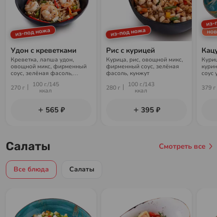
из-
из-под ножа
из-под ножа
нов
Удон с креветками
Рис с курицей
Кацу
Креветка, лапша удон,
Курица, рис, овощной микс,
Куриц
овощной микс, фирменный
фирменный соус, зелёная
курин
соус, зелёная фасоль,
фасоль, кунжут
соус 
кунжут
100 г./145
100 г./143
270 г
280 г
379 г
ккал
ккал
565 ₽
395 ₽
Салаты
Смотреть все
Все блюда
Салаты