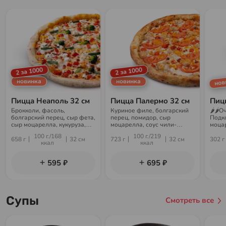
2 за 1000
2 за 1000
нов
новинка
новинка
Пицца Неаполь 32 см
Пицца Палермо 32 см
Пиц
Брокколи, фасоль,
Куриное филе, болгарский
🌶🌶О
болгарский перец, сыр фета,
перец, помидор, сыр
Подк
сыр моцарелла, кукуруза,
моцарелла, соус чили-
моца
соус Оранж
гарлик, сыр чеддер
перец
100 г./168
100 г./219
соус 
658 г
32 см
723 г
32 см
302 г
ккал
ккал
гарл
595 ₽
695 ₽
Супы
Смотреть все