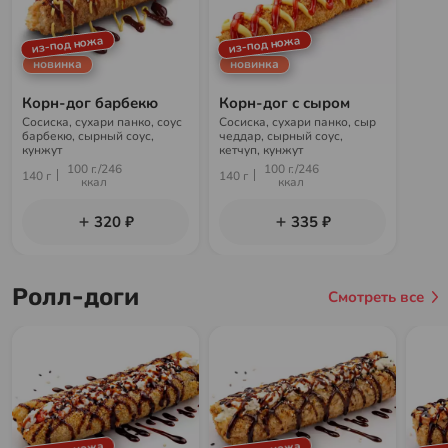
из-под ножа
из-под ножа
новинка
новинка
Корн-дог барбекю
Корн-дог с сыром
Сосиска, сухари панко, соус
Сосиска, сухари панко, сыр
барбекю, сырный соус,
чеддар, сырный соус,
кунжут
кетчуп, кунжут
100 г./246
100 г./246
140 г
140 г
ккал
ккал
320 ₽
335 ₽
Ролл-доги
Смотреть все