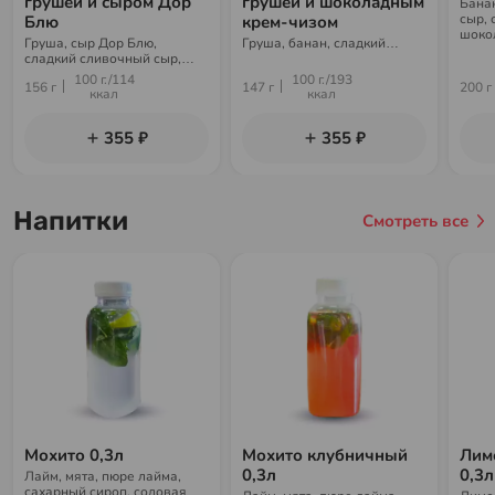
грушей и сыром Дор
грушей и шоколадным
Бана
сыр, 
Блю
крем-чизом
шоко
Груша, сыр Дор Блю,
Груша, банан, сладкий
саха
сладкий сливочный сыр,
блинчик, шоколадный крем-
сладкий блинчик, сахарная
чиз, сахарная пудра
100 г./114
100 г./193
156 г
147 г
200 г
пудра
ккал
ккал
355 ₽
355 ₽
Напитки
Смотреть все
Мохито 0,3л
Мохито клубничный
Лим
0,3л
0,3л
Лайм, мята, пюре лайма,
сахарный сироп, содовая