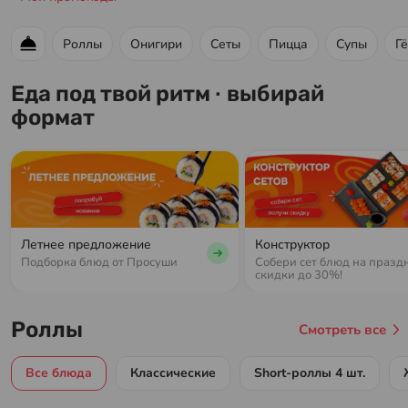
Роллы
Онигири
Сеты
Пицца
Супы
Г
Меню ресторана
Еда под твой ритм · выбирай
формат
Летнее предложение
Конструктор
Подборка блюд от Просуши
Собери сет блюд на празд
скидки до 30%!
Роллы
Смотреть все
Все блюда
Классические
Short-роллы 4 шт.