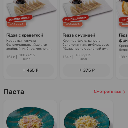
из-под ножа
из-под ножа
из-
новинка
новинка
нов
Гёдза с креветкой
Гёдза с курицей
Гёдз
фри
Креветки, капуста
Куриное филе, капуста
белокочанная, яйцо, лук
белокочанная, имбирь, соус
Креве
зелёный, имбирь, чеснок,
Гёдза, чеснок, зелёный лук
белок
майонез, кунжут, соус Гёдза
зелён
100 г./215
100 г./125
164 г
164 г
138 г
майон
ккал
ккал
465 ₽
375 ₽
Паста
Смотреть все