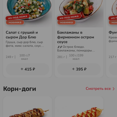
из-под ножа
из-под ножа
из-
новинка
новинка
нов
Салат с грушей и
Баклажаны в
Фун
сыром Дор Блю
фирменном остром
Креве
фунчо
соусе
Груша, сыр дор блю, сыр
фирм
фета, микс салата, соус
🌶🌶 Острое блюдо.
цитрус
Баклажаны, помидоры
черри, соус чили-гарлик,
100 г./7
100 г./199
249 г
281 г
217 г
соус ореховый, микс салата,
ккал
ккал
арахис
415 ₽
395 ₽
Корн-доги
Смотреть все