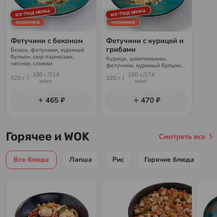
из-под ножа
из-под ножа
новинка
новинка
Фетучини с беконом
Фетучини с курицей и
грибами
Бекон, фетучини, куриный
бульон, сыр пармезан,
Курица, шампиньоны,
чеснок, сливки
фетучини, куриный бульон,
сыр пармезан, чеснок,
100 г./214
100 г./174
320 г
320 г
сливки
ккал
ккал
465 ₽
470 ₽
Горячее и WOK
Смотреть все
Все блюда
Лапша
Рис
Горячие блюда