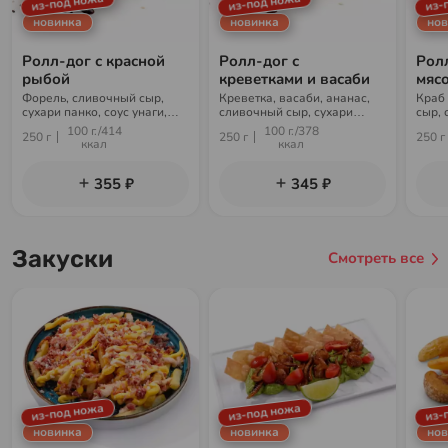
из-под ножа
из-под ножа
из-
новинка
новинка
нов
Ролл-дог с красной
Ролл-дог с
Рол
рыбой
креветками и васаби
мяс
Форель, сливочный сыр,
Креветка, васаби, ананас,
Краб
сухари панко, соус унаги,
сливочный сыр, сухари
сыр, 
кунжут, рис, нори
панко, соус унаги, кунжут,
унаги
100 г./414
100 г./378
250 г
250 г
250 г
рис, нори
ккал
ккал
355 ₽
345 ₽
Закуски
Смотреть все
из-под ножа
из-под ножа
из-
новинка
новинка
нов