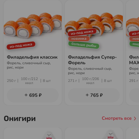
из-под ножа
из-
новинка
нов
больше рыбы
мно
из-под ножа
Филадельфия классик
Филадельфия Супер-
Фил
Форель
МА
Форель, сливочный сыр,
рис, нори
Форель, сливочный сыр,
Форе
рис, нори
рис, 
100 г./212
100 г./206
250 г
8 шт
271 г
8 шт
291 г
ккал
ккал
695 ₽
765 ₽
Онигири
Смотреть все