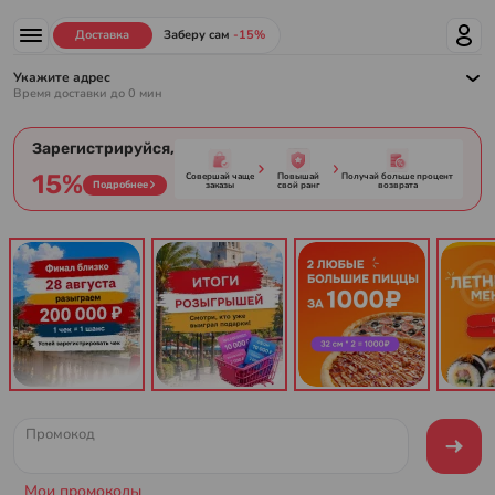
Доставка суши, роллов и пиццы в Краснодаре от Prosushi
Доставка
Заберу сам
-15%
Укажите адрес
Время доставки до
0
мин
Зарегистрируйся,
15%
Совершай чаще
Повышай
Получай больше процент
Подробнее
заказы
свой ранг
возврата
Промокод
Мои промокоды