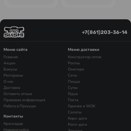
+7(861)203-36-14
Меню сайта
Меню доставки
Главная
Конструктор сетов
Акции
Роллы
Бонусы
Онигири
Рестораны
Сеты
О нас
Пицца
Доставка
Супы
Оставить отзыв
Гёдза
Правовая информация
Паста
Работа в Просуши
Горячее и WOK
Салаты
Контакты
Корн-доги
Краснодар
Ролл-доги
Новороссийск
Закуски