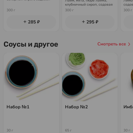
Лайм, мята, пюре лайма,
Лимо
клубничный сироп, содовая
содо
300 г
300 г
300 г
285 ₽
295 ₽
Соусы и другое
Смотреть все
Набор №1
Набор №2
Имб
30 г
65 г
30 г