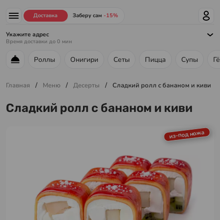
Доставка
Заберу сам
-15%
Укажите адрес
Время доставки до
0
мин
Роллы
Онигири
Сеты
Пицца
Супы
Г
Меню ресторана
/
/
/
Главная
Меню
Десерты
Сладкий ролл с бананом и киви
Сладкий ролл с бананом и киви
из-под ножа