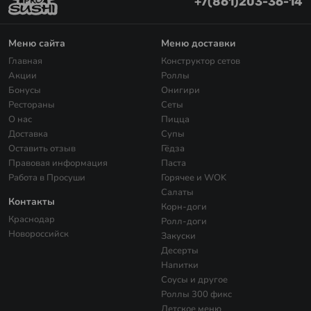
+7(861)203-36-14
Меню сайта
Меню доставки
Главная
Конструктор сетов
Акции
Роллы
Бонусы
Онигири
Рестораны
Сеты
О нас
Пицца
Доставка
Супы
Оставить отзыв
Гёдза
Правовая информация
Паста
Работа в Просуши
Горячее и WOK
Салаты
Контакты
Корн-доги
Краснодар
Ролл-доги
Новороссийск
Закуски
Десерты
Напитки
Соусы и другое
Роллы 300 фикс
Детское меню