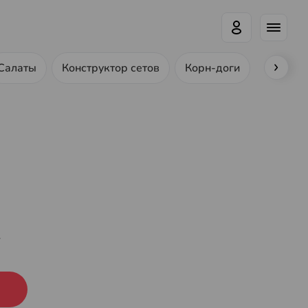
Салаты
Конструктор сетов
Корн-доги
Ролл-до
г