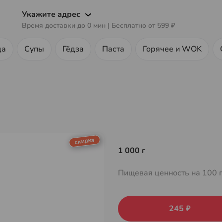
Укажите адрес
Время доставки до
0
мин
| Бесплатно от
599 ₽
ца
Супы
Гёдза
Паста
Горячее и WOK
скидка
1 000 г
Пищевая ценность на 100 
245 ₽