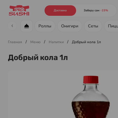
Доставка
Заберу сам
-15%
Роллы
Онигири
Сеты
Пиц
Меню ресторана
/
/
/
Главная
Меню
Напитки
Добрый кола 1л
Добрый кола 1л