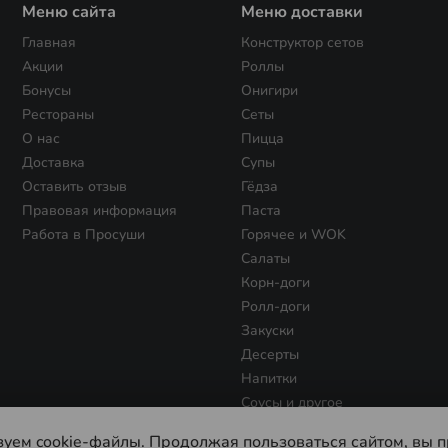
Меню сайта
Меню доставки
Главная
Конструктор сетов
Акции
Роллы
Бонусы
Онигири
Рестораны
Сеты
О нас
Пицца
Доставка
Супы
Оставить отзыв
Гёдза
Правовая информация
Паста
Работа в Просуши
Горячее и WOK
Салаты
Корн-доги
Ролл-доги
Закуски
Десерты
Напитки
Соусы и другое
Роллы 300 фикс
зуем cookie-файлы. Продолжая пользоваться сайтом, вы п