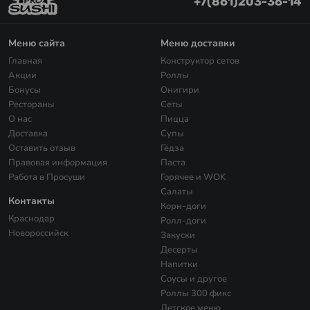
+7(861)203-36-14
Меню сайта
Меню доставки
Главная
Конструктор сетов
Акции
Роллы
Бонусы
Онигири
Рестораны
Сеты
О нас
Пицца
Доставка
Супы
Оставить отзыв
Гёдза
Правовая информация
Паста
Работа в Просуши
Горячее и WOK
Салаты
Контакты
Корн-доги
Краснодар
Ролл-доги
Новороссийск
Закуски
Десерты
Напитки
Соусы и другое
Роллы 300 фикс
Детское меню