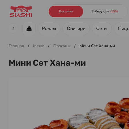
Доставка
Заберу сам
-15%
Роллы
Онигири
Сеты
Пиц
Меню ресторана
/
/
/
Главная
Меню
Просуши
Мини Сет Хана-ми
Мини Сет Хана-ми