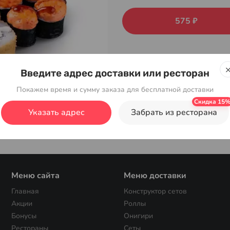
575 ₽
Введите адрес доставки или ресторан
Покажем время и сумму заказа для бесплатной доставки
Указать адрес
Забрать из ресторана
Меню сайта
Меню доставки
Главная
Конструктор сетов
Акции
Роллы
Бонусы
Онигири
Рестораны
Сеты