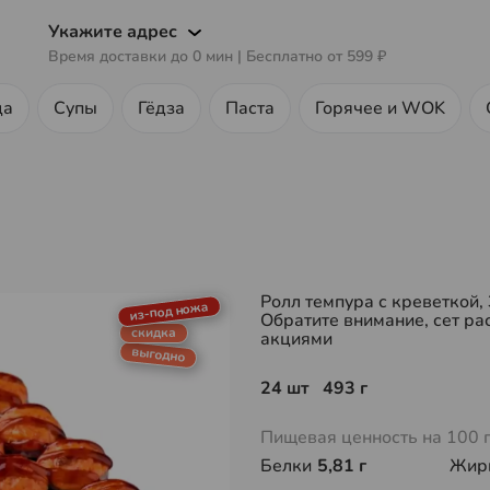
Укажите адрес
Время доставки до
0
мин
| Бесплатно от
599 ₽
ца
Супы
Гёдза
Паста
Горячее и WOK
Ролл темпура с креветкой,
из-под ножа
Обратите внимание, сет ра
скидка
акциями
выгодно
24 шт 493 г
Пищевая ценность на 100 
Белки
5,81 г
Жир