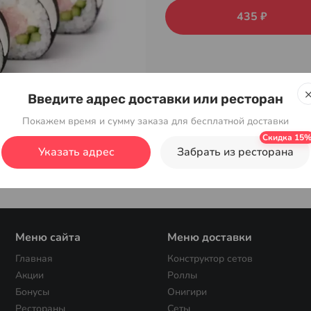
435 ₽
Введите адрес доставки или ресторан
Покажем время и сумму заказа для бесплатной доставки
Указать адрес
Забрать из ресторана
Меню сайта
Меню доставки
Главная
Конструктор сетов
Акции
Роллы
Бонусы
Онигири
Рестораны
Сеты