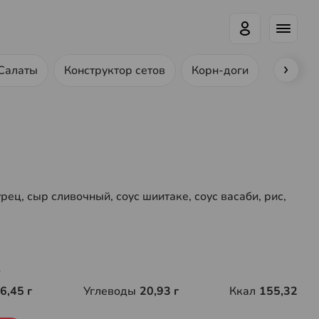
Салаты
Конструктор сетов
Корн-доги
Ролл-до
ец, сыр сливочный, соус шиитаке, соус васаби, рис,
г
6,45 г
Углеводы
20,93 г
Ккал
155,32