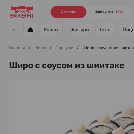
Доставка
Заберу сам
-15%
Роллы
Онигири
Сеты
Пиц
Меню ресторана
/
/
/
Главная
Меню
Просуши
Широ с соусом из шиита
Широ с соусом из шиитаке