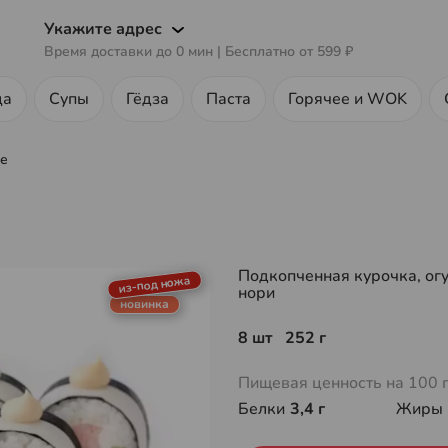
Укажите адрес
Время доставки до
0
мин
| Бесплатно от
599 ₽
ца
Супы
Гёдза
Паста
Горячее и WOK
ке
Подкопченная курочка, огур
из-под ножа
нори
новинка
8 шт 252 г
Пищевая ценность на 100 
Белки
3,4 г
Жиры