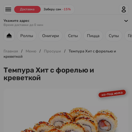
Доставка
Заберу сам
-15%
Укажите адрес
Время доставки до
0
мин
Роллы
Онигири
Сеты
Пицца
Супы
Г
Меню ресторана
/
/
/
Главная
Меню
Просуши
Темпура Хит с форелью и
креветкой
Темпура Хит с форелью и
креветкой
из-под ножа