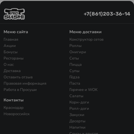
+7(861)203-36-14
Меню сайта
Меню доставки
Главная
Конструктор сетов
Акции
Роллы
Бонусы
Онигири
Рестораны
Сеты
О нас
Пицца
Доставка
Супы
Оставить отзыв
Гёдза
Правовая информация
Паста
Работа в Просуши
Горячее и WOK
Салаты
Контакты
Корн-доги
Краснодар
Ролл-доги
Новороссийск
Закуски
Десерты
Напитки
Соусы и другое