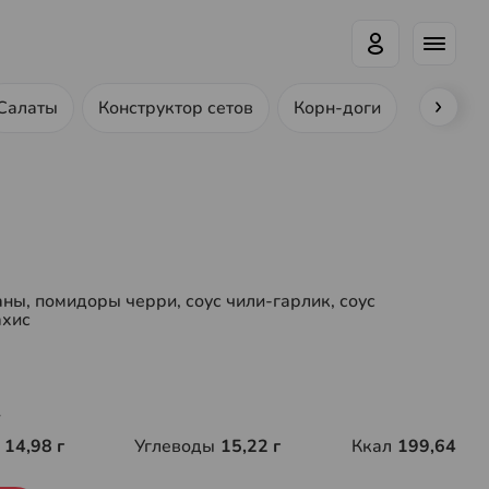
Салаты
Конструктор сетов
Корн-доги
Ролл-до
аны, помидоры черри, соус чили-гарлик, соус
ахис
г
14,98 г
Углеводы
15,22 г
Ккал
199,64