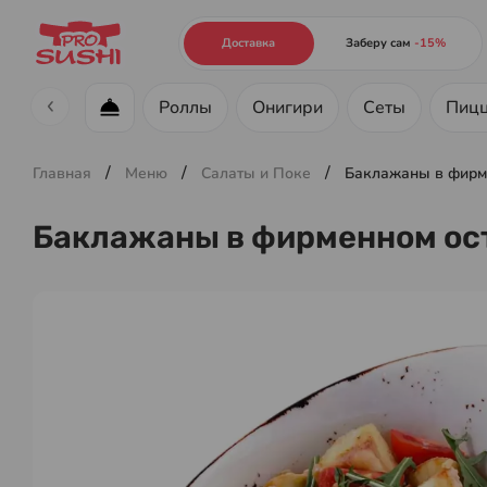
Доставка
Заберу сам
-15%
Роллы
Онигири
Сеты
Пиц
Меню ресторана
/
/
/
Главная
Меню
Салаты и Поке
Баклажаны в фирм
Баклажаны в фирменном ос