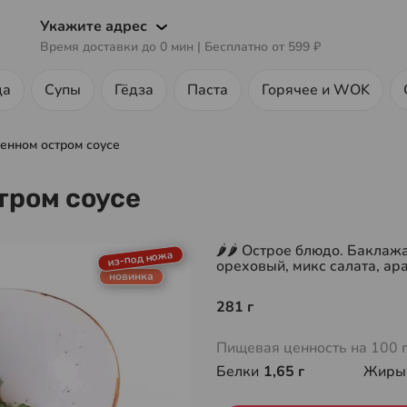
Укажите адрес
Время доставки до
0
мин
| Бесплатно от
599 ₽
ца
Супы
Гёдза
Паста
Горячее и WOK
енном остром соусе
тром соусе
🌶🌶 Острое блюдо. Баклаж
из-под ножа
ореховый, микс салата, ар
новинка
281 г
Пищевая ценность на 100 
Белки
1,65 г
Жиры