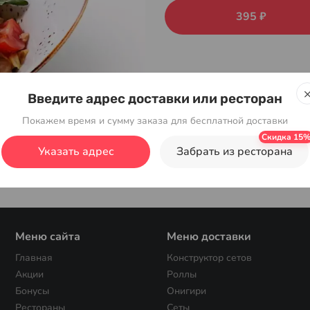
395 ₽
Введите адрес доставки или ресторан
Покажем время и сумму заказа для бесплатной доставки
Указать адрес
Забрать из ресторана
Меню сайта
Меню доставки
Главная
Конструктор сетов
Акции
Роллы
Бонусы
Онигири
Рестораны
Сеты