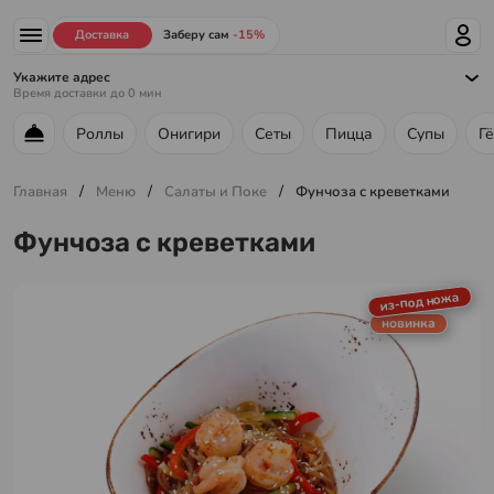
Доставка
Заберу сам
-15%
Укажите адрес
Время доставки до
0
мин
Роллы
Онигири
Сеты
Пицца
Супы
Г
Меню ресторана
/
/
/
Главная
Меню
Салаты и Поке
Фунчоза с креветками
Фунчоза с креветками
из-под ножа
новинка