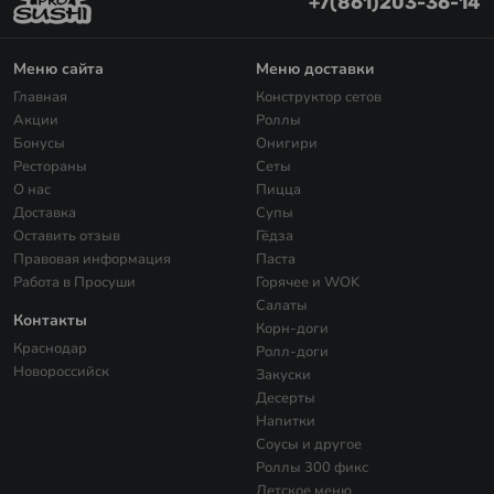
+7(861)203-36-14
Меню сайта
Меню доставки
Главная
Конструктор сетов
Акции
Роллы
Бонусы
Онигири
Рестораны
Сеты
О нас
Пицца
Доставка
Супы
Оставить отзыв
Гёдза
Правовая информация
Паста
Работа в Просуши
Горячее и WOK
Салаты
Контакты
Корн-доги
Краснодар
Ролл-доги
Новороссийск
Закуски
Десерты
Напитки
Соусы и другое
Роллы 300 фикс
Детское меню