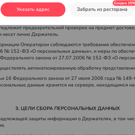
в автоматизированном режиме, в результате действий Де
Указать адрес
Забрать из ресторана
ржателю надлежит использовать средства коммуникаций,
еля, переданная Оператору и (или) его Партнеру, в том 
 подлежит предварительной проверке на предмет достовер
 несет лично Держатель.
формации Оператором соблюдаются требования обеспечен
006 № 152-ФЗ «О персональных данных», и меры по обесп
9 Федерального закона от 27.07.2006 № 152-ФЗ «О персо
осуществлять автоматизированную обработку представле
статьи 16 Федерального закона от 27 июля 2006 года № 1
рсональные данные хранятся на сервере, находящимся н
3. ЦЕЛИ СБОРА ПЕРСОНАЛЬНЫХ ДАННЫХ
 надлежащей защиты информации о Держателях, в том чис
ия.