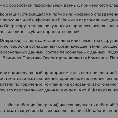
ными с обработкой персональных данных, применяются сл
формация, относящаяся к прямо или косвенно определенн
д персональной информацией (помимо персональных дан
м Оператору, а также полученная в процессе использов
еское лицо – субъект правоотношений.
(Оператор)
– лицо, самостоятельно или совместно с друг
ий/оговорок в соглашениях) организующее и (или) осуще
ерсональных данных, состав персональных данных, подле
В рамках Политики Оператором является Компания. По т
и/или индивидуальный предприниматель под юрисдикцией
систематизацию, накопление, хранение, извлечение, испо
теля по поручению Компании на основании заключенного
ку его персональных данных в силу п. 4 ст. 6 Федерально
– любое действие (операция) или совокупность действий 
автоматизации или без их использования. Обработка перс