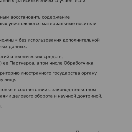
нных (за исключением случаев, если
ожным восстановить содержание
орых уничтожаются материальные носители
озможным без использования дополнительной
ных данных.
гий и технических средств,
 ее Партнеров, в том числе Обработчика.
риторию иностранного государства органу
у лицу.
товке в соответствии с законодательством
чаями делового оборота и научной доктриной.
.