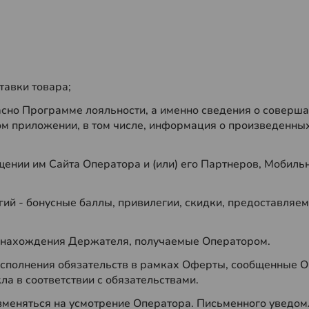
тавки товара;
ласно Программе лояльности, а именно сведения о соверш
ном приложении, в том числе, информация о произведенных
ещении им Сайта Оператора и (или) его Партнеров, Мобил
егий - бонусные баллы, привилегии, скидки, предоставл
те нахождения Держателя, получаемые Оператором.
исполнения обязательств в рамках Оферты, сообщенные О
а в соответствии с обязательствами.
зменяться на усмотрение Оператора. Письменного уведом