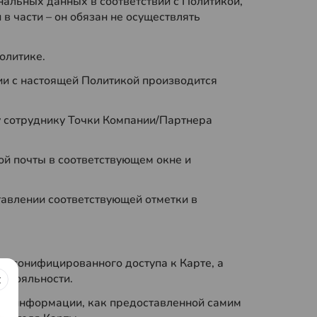
нальных данных в соответствии с Политикой,
в части – он обязан не осуществлять
олитике.
вии с настоящей Политикой производится
у сотруднику Точки Компании/Партнера
ой почты в соответствующем окне и
тавлении соответствующей отметки в
ерсонифицированного доступа к Карте, а
й лояльности.
ной информации, как предоставленной самим