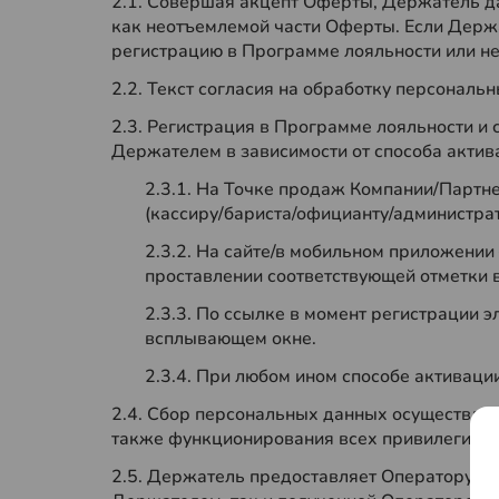
2.1. Совершая акцепт Оферты, Держатель да
как неотъемлемой части Оферты. Если Держа
регистрацию в Программе лояльности или н
2.2. Текст согласия на обработку персонал
2.3. Регистрация в Программе лояльности и
Держателем в зависимости от способа актив
2.3.1. На Точке продаж Компании/Партн
(кассиру/бариста/официанту/администрато
2.3.2. На сайте/в мобильном приложении
проставлении соответствующей отметки 
2.3.3. По ссылке в момент регистрации 
всплывающем окне.
2.3.4. При любом ином способе активаци
2.4. Сбор персональных данных осуществляе
также функционирования всех привилегий, 
2.5. Держатель предоставляет Оператору св