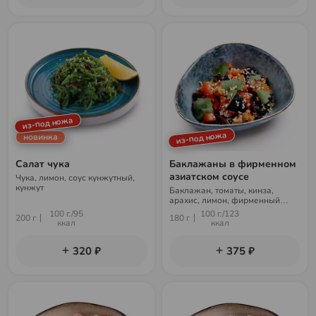
из-под ножа
из-под ножа
новинка
Салат чука
Баклажаны в фирменном
азиатском соусе
Чука, лимон, соус кунжутный,
кунжут
Баклажан, томаты, кинза,
арахис, лимон, фирменный
азиатский соус
100 г./95
100 г./123
200 г
180 г
ккал
ккал
320 ₽
375 ₽