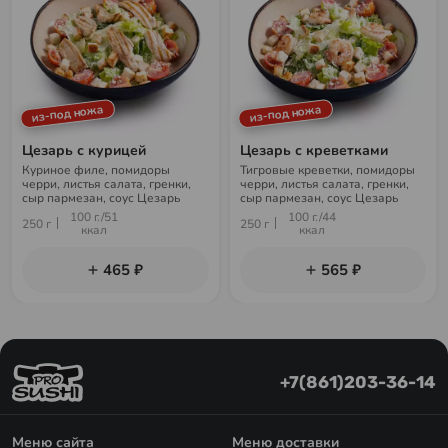
из-под ножа
из-под ножа
Цезарь с курицей
Цезарь с креветками
Куриное филе, помидоры
Тигровые креветки, помидоры
черри, листья салата, гренки,
черри, листья салата, гренки,
сыр пармезан, соус Цезарь
сыр пармезан, соус Цезарь
100 г./51
100 г./44
250 г
250 г
ккал
ккал
465 ₽
565 ₽
+7(861)203-36-14
Меню сайта
Меню доставки