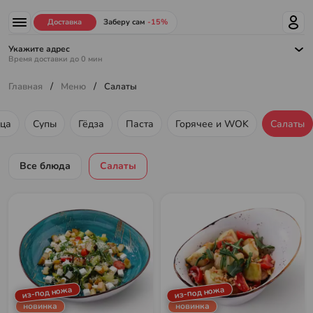
Доставка
Заберу сам
-15%
Укажите адрес
Время доставки до
0
мин
/
/
Главная
Меню
Салаты
ца
Супы
Гёдза
Паста
Горячее и WOK
Салаты
Меню ресторана
Все блюда
Салаты
из-под ножа
из-под ножа
новинка
новинка