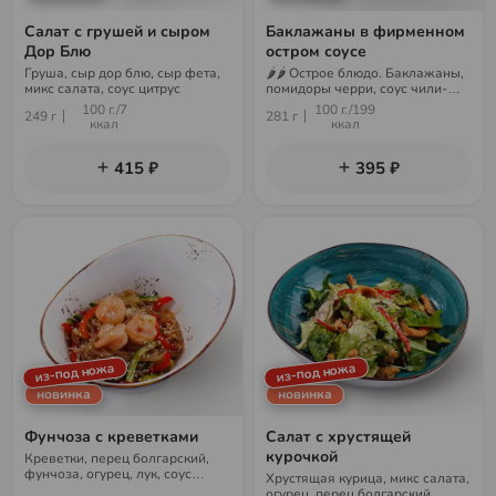
Салат с грушей и сыром
Баклажаны в фирменном
Дор Блю
остром соусе
Груша, сыр дор блю, сыр фета,
🌶🌶 Острое блюдо. Баклажаны,
микс салата, соус цитрус
помидоры черри, соус чили-
гарлик, соус ореховый, микс
100 г./7
100 г./199
249 г
281 г
салата, арахис
ккал
ккал
415 ₽
395 ₽
из-под ножа
из-под ножа
новинка
новинка
Фунчоза с креветками
Салат с хрустящей
курочкой
Креветки, перец болгарский,
фунчоза, огурец, лук, соус
Хрустящая курица, микс салата,
фирменный, кунжут
огурец, перец болгарский,