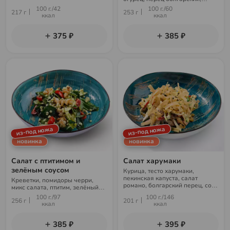
красный лук, кунжут
100 г./42
100 г./60
217 г
253 г
ккал
ккал
375 ₽
385 ₽
из-под ножа
из-под ножа
новинка
новинка
Салат с птитимом и
Салат харумаки
зелёным соусом
Курица, тесто харумаки,
пекинская капуста, салат
Креветки, помидоры черри,
романо, болгарский перец, соус
микс салата, птитим, зелёный
чили-гарлик, кунжут
соус
100 г./97
100 г./146
256 г
201 г
ккал
ккал
385 ₽
395 ₽